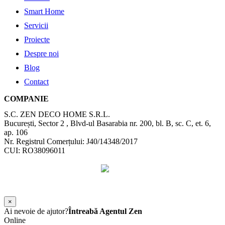
Smart Home
Servicii
Proiecte
Despre noi
Blog
Contact
COMPANIE
S.C. ZEN DECO HOME S.R.L.
București, Sector 2 , Blvd-ul Basarabia nr. 200, bl. B, sc. C, et. 6,
ap. 106
Nr. Registrul Comerțului: J40/14348/2017
CUI: RO38096011
©
2026
Zen Interior.
Web Design by
WebSketch Agency
×
Ai nevoie de ajutor?
Întreabă Agentul Zen
Online