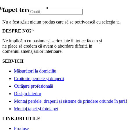
tapet terava sahara
Nu a fost găsit niciun produs care să se potrivească cu selecția ta.
DESPRE NOI
Ne implicăm cu pasiune și seriozitate în tot ce facem și
ne place să credem că avem o abordare diferită în
domeniul amenajărilor interioare.
SERVICII
Măsurători la domiciliu
Croitorie perdele și draperii
Curățare profesională
Design interior
Montaj perdele, draperii și sisteme de prindere oriunde în țară!
Montaj tapet și fototapet
LINK-URI UTILE
Produse