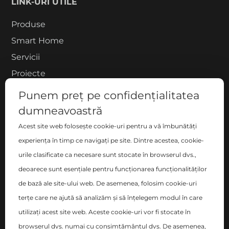
LINK-URI UTILE
Produse
Smart Home
Servicii
Proiecte
Despre noi
Punem preț pe confidențialitatea
Blog
dumneavoastră
Contact
Acest site web folosește cookie-uri pentru a vă îmbunătăți
COMPANIE
experiența în timp ce navigați pe site. Dintre acestea, cookie-
urile clasificate ca necesare sunt stocate în browserul dvs.,
S.C. ZEN DECO HOME S.R.L.
deoarece sunt esențiale pentru funcționarea funcționalităților
București, Sector 2 , Blvd-ul Basarabia nr. 200, bl. B,
de bază ale site-ului web. De asemenea, folosim cookie-uri
sc. C, et. 6, ap. 106
terțe care ne ajută să analizăm și să înțelegem modul în care
utilizați acest site web. Aceste cookie-uri vor fi stocate în
Nr. Registrul Comerțului: J40/14348/2017
browserul dvs. numai cu consimțământul dvs. De asemenea,