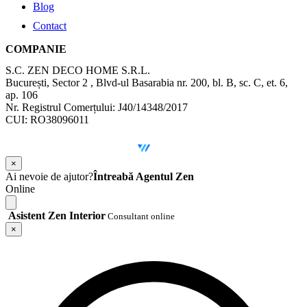
Blog
Contact
COMPANIE
S.C. ZEN DECO HOME S.R.L.
București, Sector 2 , Blvd-ul Basarabia nr. 200, bl. B, sc. C, et. 6,
ap. 106
Nr. Registrul Comerțului: J40/14348/2017
CUI: RO38096011
©
2026
Zen Interior.
Web Design by
WebSketch Agency
×
Ai nevoie de ajutor?
Întreabă Agentul Zen
Online
Asistent Zen Interior
Consultant online
×