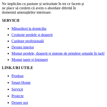
Ne implicăm cu pasiune și seriozitate în tot ce facem și
ne place să credem că avem o abordare diferită în
domeniul amenajărilor interioare.
SERVICII
Măsurători la domiciliu
Croitorie perdele și draperii
Curățare profesională
Design interior
Montaj perdele, draperii și sisteme de prindere oriunde în țară!
Montaj tapet și fototapet
LINK-URI UTILE
Produse
Smart Home
Servicii
Proiecte
Despre noi