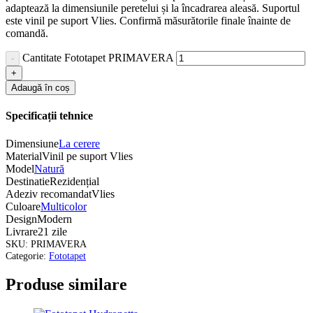
adaptează la dimensiunile peretelui și la încadrarea aleasă. Suportul
este vinil pe suport Vlies. Confirmă măsurătorile finale înainte de
comandă.
Cantitate Fototapet PRIMAVERA
Adaugă în coș
Specificații tehnice
Dimensiune
La cerere
Material
Vinil pe suport Vlies
Model
Natură
Destinatie
Rezidențial
Adeziv recomandat
Vlies
Culoare
Multicolor
Design
Modern
Livrare
21 zile
SKU:
PRIMAVERA
Categorie:
Fototapet
Produse similare