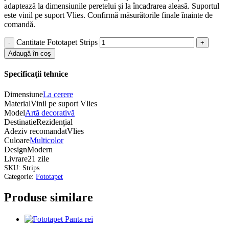
adaptează la dimensiunile peretelui și la încadrarea aleasă. Suportul
este vinil pe suport Vlies. Confirmă măsurătorile finale înainte de
comandă.
Cantitate Fototapet Strips
Adaugă în coș
Specificații tehnice
Dimensiune
La cerere
Material
Vinil pe suport Vlies
Model
Artă decorativă
Destinatie
Rezidențial
Adeziv recomandat
Vlies
Culoare
Multicolor
Design
Modern
Livrare
21 zile
SKU:
Strips
Categorie:
Fototapet
Produse similare