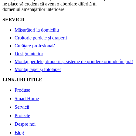
ne place să credem că avem o abordare diferită în
domeniul amenajărilor interioare.
SERVICII
Măsurători la domiciliu
Croitorie perdele și draperii
Curățare profesională
Design interior
Montaj perdele, draperii și sisteme de prindere oriunde în țară!
Montaj tapet și fototapet
LINK-URI UTILE
Produse
Smart Home
Servicii
Proiecte
Despre noi
Blog