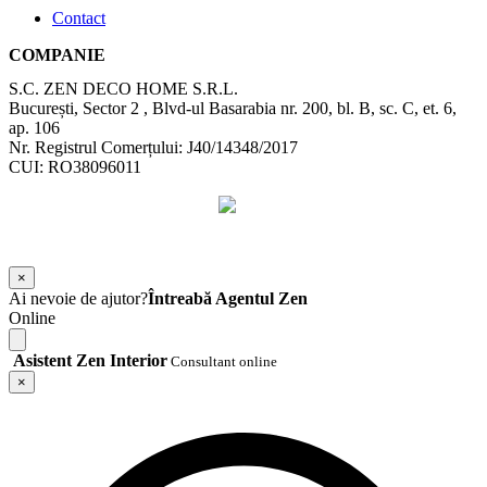
Contact
COMPANIE
S.C. ZEN DECO HOME S.R.L.
București, Sector 2 , Blvd-ul Basarabia nr. 200, bl. B, sc. C, et. 6,
ap. 106
Nr. Registrul Comerțului: J40/14348/2017
CUI: RO38096011
©
2026
Zen Interior.
Web Design by
WebSketch Agency
×
Ai nevoie de ajutor?
Întreabă Agentul Zen
Online
Asistent Zen Interior
Consultant online
×