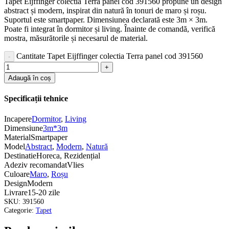
Tapet Eijffinger colectia Terra panel cod 391560 propune un design
abstract și modern, inspirat din natură în tonuri de maro și roșu.
Suportul este smartpaper. Dimensiunea declarată este 3m × 3m.
Poate fi integrat în dormitor și living. Înainte de comandă, verifică
mostra, măsurătorile și necesarul de material.
Cantitate Tapet Eijffinger colectia Terra panel cod 391560
Adaugă în coș
Specificații tehnice
Incapere
Dormitor
,
Living
Dimensiune
3m*3m
Material
Smartpaper
Model
Abstract
,
Modern
,
Natură
Destinatie
Horeca, Rezidențial
Adeziv recomandat
Vlies
Culoare
Maro
,
Roșu
Design
Modern
Livrare
15-20 zile
SKU:
391560
Categorie:
Tapet