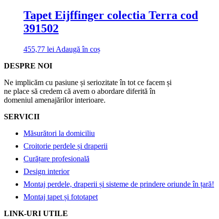
Tapet Eijffinger colectia Terra cod
391502
455,77
lei
Adaugă în coș
DESPRE NOI
Ne implicăm cu pasiune și seriozitate în tot ce facem și
ne place să credem că avem o abordare diferită în
domeniul amenajărilor interioare.
SERVICII
Măsurători la domiciliu
Croitorie perdele și draperii
Curățare profesională
Design interior
Montaj perdele, draperii și sisteme de prindere oriunde în țară!
Montaj tapet și fototapet
LINK-URI UTILE