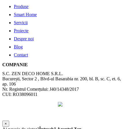
Produse
Smart Home
Servicii
Proiecte
Despre noi
Blog
Contact
COMPANIE
S.C. ZEN DECO HOME S.R.L.
București, Sector 2 , Blvd-ul Basarabia nr. 200, bl. B, sc. C, et. 6,
ap. 106
Nr. Registrul Comerțului: J40/14348/2017
CUI: RO38096011
©
2026
Zen Interior.
Web Design by
WebSketch Agency
×