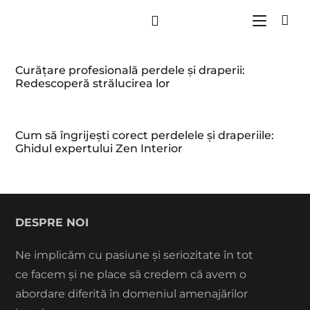
Curățare profesională perdele și draperii:
Redescoperă strălucirea lor
Cum să îngrijești corect perdelele și draperiile:
Ghidul expertului Zen Interior
DESPRE NOI
Ne implicăm cu pasiune și seriozitate în tot
ce facem și ne place să credem că avem o
abordare diferită în domeniul amenajărilor