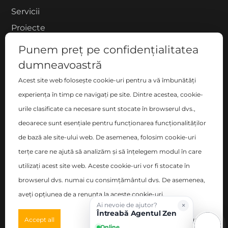
Servicii
Proiecte
Despre noi
Punem preț pe confidențialitatea
Blog
dumneavoastră
Contact
Acest site web folosește cookie-uri pentru a vă îmbunătăți
COMPANIE
experiența în timp ce navigați pe site. Dintre acestea, cookie-
urile clasificate ca necesare sunt stocate în browserul dvs.,
S.C. ZEN DECO HOME S.R.L.
deoarece sunt esențiale pentru funcționarea funcționalităților
București, Sector 2 , Blvd-ul Basarabia nr. 200, bl. B,
de bază ale site-ului web. De asemenea, folosim cookie-uri
sc. C, et. 6, ap. 106
terțe care ne ajută să analizăm și să înțelegem modul în care
utilizați acest site web. Aceste cookie-uri vor fi stocate în
Nr. Registrul Comerțului: J40/14348/2017
browserul dvs. numai cu consimțământul dvs. De asemenea,
CUI: RO38096011
aveți opțiunea de a renunța la aceste cookie-uri.
×
Ai nevoie de ajutor?
©
2026
Zen Interior.
Întreabă Agentul Zen
Preferences
Accept all
Deny all
Online