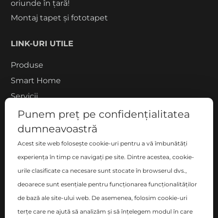
oriunde în țară!
Montaj tapet și fototapet
LINK-URI UTILE
Produse
Smart Home
Servicii
Proiecte
Punem preț pe confidențialitatea
Despre noi
dumneavoastră
Blog
Acest site web folosește cookie-uri pentru a vă îmbunătăți
experiența în timp ce navigați pe site. Dintre acestea, cookie-
Contact
urile clasificate ca necesare sunt stocate în browserul dvs.,
COMPANIE
deoarece sunt esențiale pentru funcționarea funcționalităților
de bază ale site-ului web. De asemenea, folosim cookie-uri
S.C. ZEN DECO HOME S.R.L.
terțe care ne ajută să analizăm și să înțelegem modul în care
București, Sector 2 , Blvd-ul Basarabia nr. 200, bl. B,