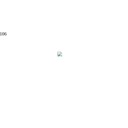
 106
©
2026
Zen Interior.
Web Design by
WebSketch Agency