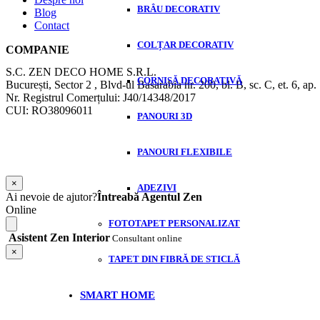
BRÂU DECORATIV
Blog
Contact
COLȚAR DECORATIV
COMPANIE
S.C. ZEN DECO HOME S.R.L.
CORNIȘĂ DECORATIVĂ
București, Sector 2 , Blvd-ul Basarabia nr. 200, bl. B, sc. C, et. 6, ap.
Nr. Registrul Comerțului: J40/14348/2017
CUI: RO38096011
PANOURI 3D
PANOURI FLEXIBILE
×
ADEZIVI
Ai nevoie de ajutor?
Întreabă Agentul Zen
Online
FOTOTAPET PERSONALIZAT
Asistent Zen Interior
Consultant online
×
TAPET DIN FIBRĂ DE STICLĂ
SMART HOME