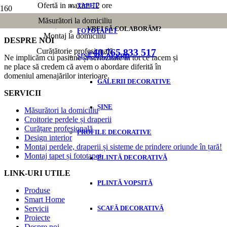
Ofertă in maxim 12 ore
TAPET
Măsurători la domiciliu
Cum să îngrijești corect perdelele și draperiile: Ghidul expertulu
VREI SĂ COLABORĂM?
FOTOTAPET
Montaj la domiciliu
DESPRE NOI
+40 765 833 517
Curățătorie profesională
SINE ȘI GALERII
Ne implicăm cu pasiune și seriozitate în tot ce facem și
ne place să credem că avem o abordare diferită în
domeniul amenajărilor interioare.
GALERII DECORATIVE
SERVICII
ȘINE
Măsurători la domiciliu
Croitorie perdele și draperii
Curățare profesională
PROFILE DECORATIVE
Design interior
Montaj perdele, draperii și sisteme de prindere oriunde în țară!
Montaj tapet și fototapet
PLINTĂ DECORATIVĂ
LINK-URI UTILE
PLINTĂ VOPSITĂ
Produse
Smart Home
Servicii
SCAFĂ DECORATIVĂ
Proiecte
Despre noi