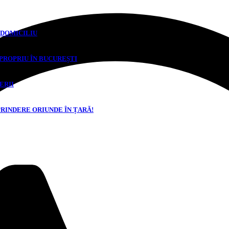
 DOMICILIU
 PROPRIU ÎN BUCUREȘTI
ERII
PRINDERE ORIUNDE ÎN ȚARĂ!