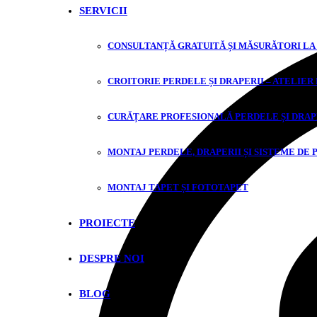
SERVICII
CONSULTANȚĂ GRATUITĂ ȘI MĂSURĂTORI LA
CROITORIE PERDELE ȘI DRAPERII – ATELIER
CURĂȚARE PROFESIONALĂ PERDELE ȘI DRAP
MONTAJ PERDELE, DRAPERII ȘI SISTEME DE 
MONTAJ TAPET ȘI FOTOTAPET
PROIECTE
DESPRE NOI
BLOG