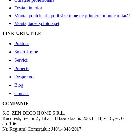
Curățare profesională
Design interior
Montaj perdele, draperii și sisteme de prindere oriunde în țară!
Montaj tapet și fototapet
LINK-URI UTILE
Produse
Smart Home
Servicii
Proiecte
Despre noi
Blog
Contact
COMPANIE
S.C. ZEN DECO HOME S.R.L.
București, Sector 2 , Blvd-ul Basarabia nr. 200, bl. B, sc. C, et. 6,
ap. 106
Nr. Registrul Comerțului: J40/14348/2017