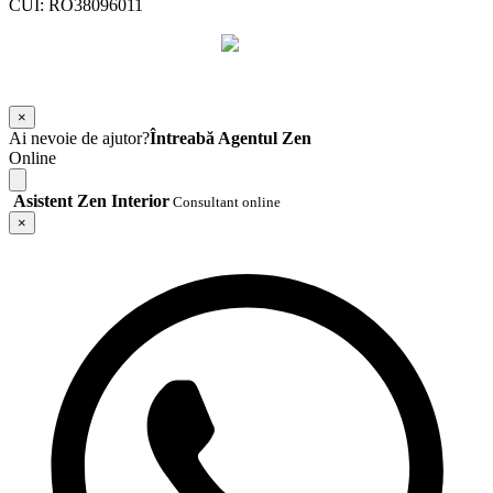
CUI: RO38096011
©
2026
Zen Interior.
Web Design by
WebSketch Agency
×
Ai nevoie de ajutor?
Întreabă Agentul Zen
Online
Asistent Zen Interior
Consultant online
×