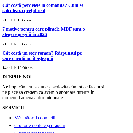
Cât costă perdelele la comandă? Cum se
calculează prețul real
21 iul. la 1:35 pm
7 motive pentru care plintele MDF sunt o
alegere greșită în 2026
21 iul. la 8:05 am
Cât costă un stor roman? Răspunsul pe
care clienții nu îl așteaptă
14 iul. la 10:00 am
DESPRE NOI
Ne implicăm cu pasiune și seriozitate în tot ce facem și
ne place să credem că avem o abordare diferită în
domeniul amenajărilor interioare.
SERVICII
Măsurători la domiciliu
Croitorie perdele și draperii