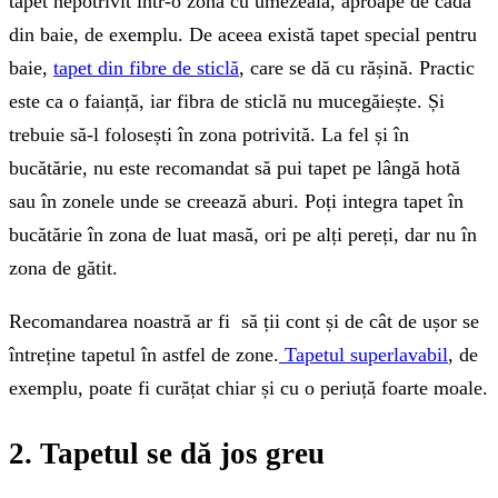
tapet nepotrivit într-o zonă cu umezeală, aproape de cada
din baie, de exemplu. De aceea există tapet special pentru
baie,
tapet din fibre de sticlă
, care se dă cu rășină. Practic
este ca o faianță, iar fibra de sticlă nu mucegăiește. Și
trebuie să-l folosești în zona potrivită. La fel și în
bucătărie, nu este recomandat să pui tapet pe lângă hotă
sau în zonele unde se creează aburi. Poți integra tapet în
bucătărie în zona de luat masă, ori pe alți pereți, dar nu în
zona de gătit.
Recomandarea noastră ar fi să ții cont și de cât de ușor se
întreține tapetul în astfel de zone.
Tapetul superlavabil
, de
exemplu, poate fi curățat chiar și cu o periuță foarte moale.
2. Tapetul se dă jos greu