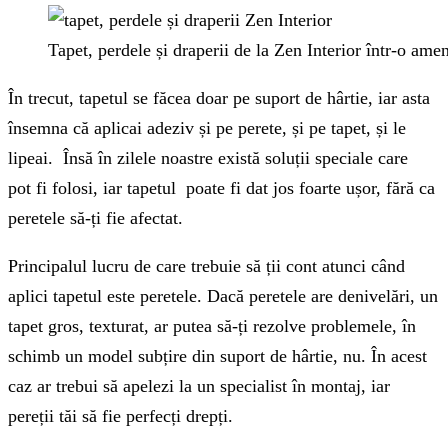
Tapet, perdele și draperii de la Zen Interior într-o ame
În trecut, tapetul se făcea doar pe suport de hârtie, iar asta
însemna că aplicai adeziv și pe perete, și pe tapet, și le
lipeai. Însă în zilele noastre există soluții speciale care
pot fi folosi, iar tapetul poate fi dat jos foarte ușor, fără ca
peretele să-ți fie afectat.
Principalul lucru de care trebuie să ții cont atunci când
aplici tapetul este peretele. Dacă peretele are denivelări, un
tapet gros, texturat, ar putea să-ți rezolve problemele, în
schimb un model subțire din suport de hârtie, nu. În acest
caz ar trebui să apelezi la un specialist în montaj, iar
pereții tăi să fie perfecți drepți.