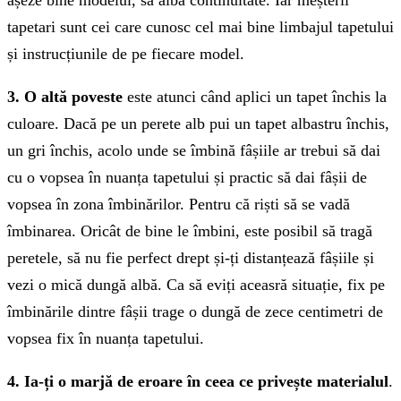
tapetari sunt cei care cunosc cel mai bine limbajul tapetului
și instrucțiunile de pe fiecare model.
3. O altă poveste
este atunci când aplici un tapet închis la
culoare. Dacă pe un perete alb pui un tapet albastru închis,
un gri închis, acolo unde se îmbină fâșiile ar trebui să dai
cu o vopsea în nuanța tapetului și practic să dai fâșii de
vopsea în zona îmbinărilor. Pentru că riști să se vadă
îmbinarea. Oricât de bine le îmbini, este posibil să tragă
peretele, să nu fie perfect drept și-ți distanțează fâșiile și
vezi o mică dungă albă. Ca să eviți aceasră situație, fix pe
îmbinările dintre fâșii trage o dungă de zece centimetri de
vopsea fix în nuanța tapetului.
4. Ia-ți o marjă de eroare în ceea ce privește materialul
.