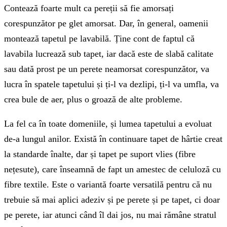
Contează foarte mult ca pereții să fie amorsați
corespunzător pe glet amorsat. Dar, în general, oamenii
montează tapetul pe lavabilă. Ține cont de faptul că
lavabila lucrează sub tapet, iar dacă este de slabă calitate
sau dată prost pe un perete neamorsat corespunzător, va
lucra în spatele tapetului și ți-l va dezlipi, ți-l va umfla, va
crea bule de aer, plus o groază de alte probleme.
La fel ca în toate domeniile, și lumea tapetului a evoluat
de-a lungul anilor. Există în continuare tapet de hârtie creat
la standarde înalte, dar și tapet pe suport vlies (fibre
nețesute), care înseamnă de fapt un amestec de celuloză cu
fibre textile. Este o variantă foarte versatilă pentru că nu
trebuie să mai aplici adeziv și pe perete și pe tapet, ci doar
pe perete, iar atunci când îl dai jos, nu mai rămâne stratul