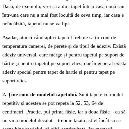
Dacă, de exemplu, vrei să aplici tapet într-o casă nouă sau
într-una care nu a mai fost locuită de ceva timp, iar casa e
neîncălzită, tapetul nu se va lipi.
Așadar, atunci când aplici tapetul trebuie să ții cont de
temperatura camerei, de perete și de tipul de adeziv. Există
adeziv universal, care merge și pentru tapetul pe suport de
hârtie și pentru tapetul pe suport vlies, dar în general există
adeziv special pentru tapet de hartie și pentru tapet pe
suport vlies.
2. Ține cont de modelul tapetului.
Sunt tapete cu model
repetitiv și acestea se pot repeta la 52, 53, 64 de
centimetri. Practic, pui prima fâșie, iar a doua fâșie – ca să
nu vină modelul decalat – trebuie tăiată astfel încât să se
așeze bine modelul, să aibă continuitate. Iar meșterii