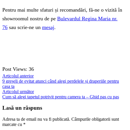
Pentru mai multe sfaturi și recomandări, fă-ne o vizită în
showroomul nostru de pe
Bulevardul Regina Maria nr.
76
sau scrie-ne un
mesaj
.
Post Views:
36
Articolul anterior
9 greșeli de evitat atunci când alegi perdelele și draperiile pentru
casa ta
Articolul următor
Cum să alegi tapetul potrivit pentru camera ta – Ghid pas cu pas
Lasă un răspuns
Adresa ta de email nu va fi publicată.
Câmpurile obligatorii sunt
marcate cu
*