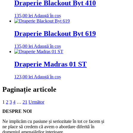
Draperie Blackout Byt 410
135,00
lei
Adaugă în coș
Draperie Blackout Byt 619
135,00
lei
Adaugă în coș
Draperie Madras 01 ST
123,00
lei
Adaugă în coș
Paginație articole
1
2
3
4
…
21
Următor
DESPRE NOI
Ne implicăm cu pasiune și seriozitate în tot ce facem și
ne place să credem că avem o abordare diferită în
domeniul amenajărilor interioare.