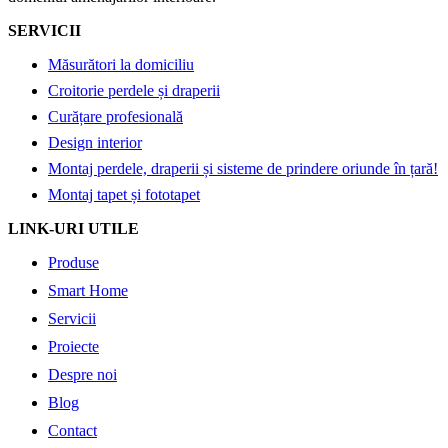
SERVICII
Măsurători la domiciliu
Croitorie perdele și draperii
Curățare profesională
Design interior
Montaj perdele, draperii și sisteme de prindere oriunde în țară!
Montaj tapet și fototapet
LINK-URI UTILE
Produse
Smart Home
Servicii
Proiecte
Despre noi
Blog
Contact