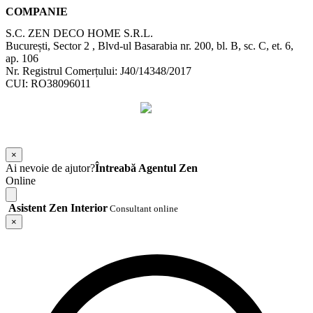
COMPANIE
S.C. ZEN DECO HOME S.R.L.
București, Sector 2 , Blvd-ul Basarabia nr. 200, bl. B, sc. C, et. 6,
ap. 106
Nr. Registrul Comerțului: J40/14348/2017
CUI: RO38096011
©
2026
Zen Interior.
Web Design by
WebSketch Agency
×
Ai nevoie de ajutor?
Întreabă Agentul Zen
Online
Asistent Zen Interior
Consultant online
×