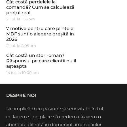
Cât costă perdelele la
comandă? Cum se calculează
prețul real
21 iul. la 1:35 pm
7 motive pentru care plintele
MDF sunt o alegere greșită în
2026
21 iul. la 8:05 am
Cât costă un stor roman?
Răspunsul pe care clienții nu îl
așteaptă
14 iul. la 10:00 am
DESPRE NOI
Ne implicăm cu pasiune și seriozitate în tot
ce facem și ne place să credem că avem o
abordare diferită în domeniul amenajărilor