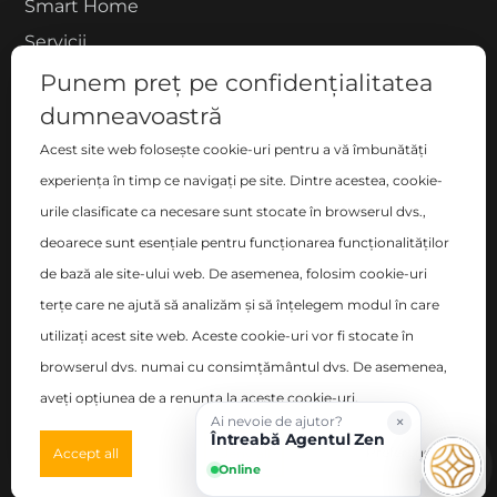
Smart Home
Servicii
Proiecte
Punem preț pe confidențialitatea
Despre noi
dumneavoastră
Blog
Acest site web folosește cookie-uri pentru a vă îmbunătăți
experiența în timp ce navigați pe site. Dintre acestea, cookie-
Contact
urile clasificate ca necesare sunt stocate în browserul dvs.,
COMPANIE
deoarece sunt esențiale pentru funcționarea funcționalităților
de bază ale site-ului web. De asemenea, folosim cookie-uri
S.C. ZEN DECO HOME S.R.L.
terțe care ne ajută să analizăm și să înțelegem modul în care
București, Sector 2 , Blvd-ul Basarabia nr. 200, bl. B,
utilizați acest site web. Aceste cookie-uri vor fi stocate în
sc. C, et. 6, ap. 106
browserul dvs. numai cu consimțământul dvs. De asemenea,
Nr. Registrul Comerțului: J40/14348/2017
aveți opțiunea de a renunța la aceste cookie-uri.
×
Ai nevoie de ajutor?
CUI: RO38096011
Întreabă Agentul Zen
Preferences
Accept all
Deny all
Online
©
2026
Zen Interior.