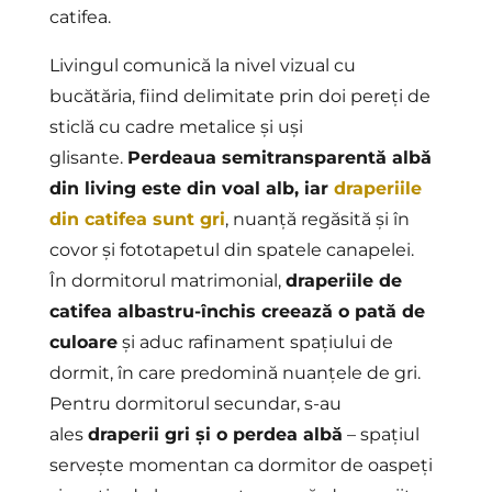
catifea.
Livingul comunică la nivel vizual cu
bucătăria, fiind delimitate prin doi pereți de
sticlă cu cadre metalice și uși
glisante.
Perdeaua semitransparentă albă
din living este din voal alb, iar
draperiile
din catifea sunt gri
, nuanță regăsită și în
covor și fototapetul din spatele canapelei.
În dormitorul matrimonial,
draperiile de
catifea albastru-închis creează o pată de
culoare
și aduc rafinament spațiului de
dormit, în care predomină nuanțele de gri.
Pentru dormitorul secundar, s-au
ales
draperii gri și o perdea albă
– spațiul
servește momentan ca dormitor de oaspeți