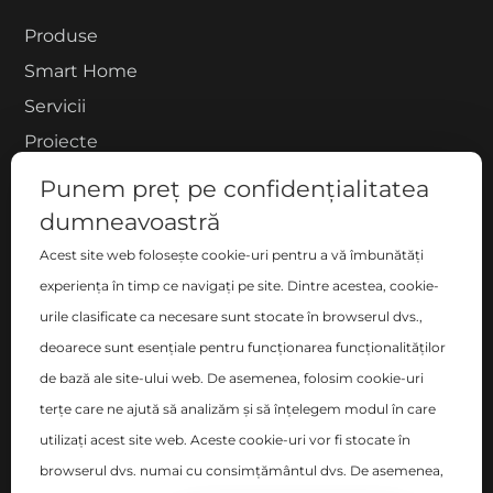
Produse
Smart Home
Servicii
Proiecte
Despre noi
Punem preț pe confidențialitatea
Blog
dumneavoastră
Contact
Acest site web folosește cookie-uri pentru a vă îmbunătăți
COMPANIE
experiența în timp ce navigați pe site. Dintre acestea, cookie-
urile clasificate ca necesare sunt stocate în browserul dvs.,
S.C. ZEN DECO HOME S.R.L.
deoarece sunt esențiale pentru funcționarea funcționalităților
București, Sector 2 , Blvd-ul Basarabia nr. 200, bl. B,
de bază ale site-ului web. De asemenea, folosim cookie-uri
sc. C, et. 6, ap. 106
terțe care ne ajută să analizăm și să înțelegem modul în care
utilizați acest site web. Aceste cookie-uri vor fi stocate în
Nr. Registrul Comerțului: J40/14348/2017
browserul dvs. numai cu consimțământul dvs. De asemenea,
CUI: RO38096011