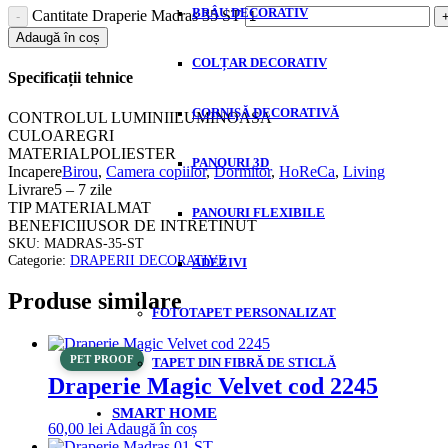
BRÂU DECORATIV
Cantitate Draperie Madras 35 ST
Adaugă în coș
COLȚAR DECORATIV
Specificații tehnice
CORNIȘĂ DECORATIVĂ
CONTROLUL LUMINII
LUMINOASA
CULOARE
GRI
MATERIAL
POLIESTER
PANOURI 3D
Incapere
Birou
,
Camera copiilor
,
Dormitor
,
HoReCa
,
Living
Livrare
5 – 7 zile
TIP MATERIAL
MAT
PANOURI FLEXIBILE
BENEFICII
USOR DE INTRETINUT
SKU:
MADRAS-35-ST
Categorie:
DRAPERII DECORATIVE
ADEZIVI
Produse similare
FOTOTAPET PERSONALIZAT
PET PROOF
TAPET DIN FIBRĂ DE STICLĂ
Draperie Magic Velvet cod 2245
SMART HOME
60,00
lei
Adaugă în coș