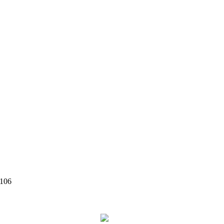
 106
©
2026
Zen Interior.