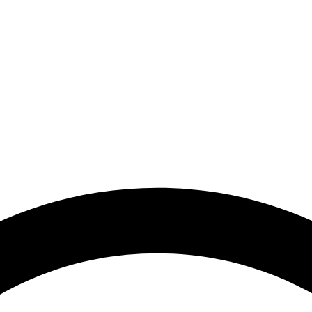
Web Design by
WebSketch Agency