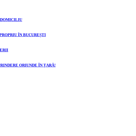
 DOMICILIU
 PROPRIU ÎN BUCUREȘTI
ERII
PRINDERE ORIUNDE ÎN ȚARĂ!