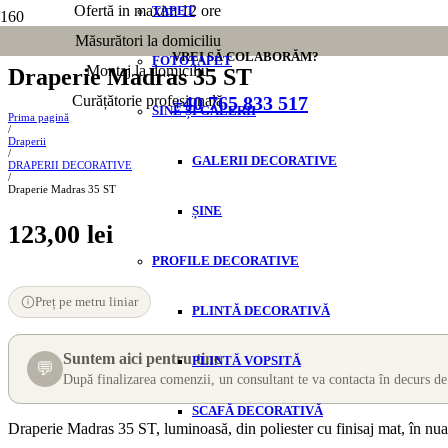
Ofertă in maxim 12 ore
TAPET
Măsurători la domiciliu
VREI SĂ COLABORĂM?
FOTOTAPET
Montaj la domiciliu
Draperie Madras 35 ST
+40 765 833 517
Curățătorie profesională
SINE ȘI GALERII
Prima pagină
/
Draperii
/
GALERII DECORATIVE
DRAPERII DECORATIVE
/
Draperie Madras 35 ST
ȘINE
123,00
lei
PROFILE DECORATIVE
Preț pe metru liniar
PLINTĂ DECORATIVĂ
Suntem aici pentru tine
PLINTĂ VOPSITĂ
💬
După finalizarea comenzii, un consultant te va contacta în decurs de
SCAFĂ DECORATIVĂ
Draperie Madras 35 ST, luminoasă, din poliester cu finisaj mat, în nuanț