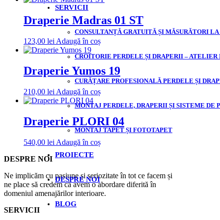
SERVICII
Draperie Madras 01 ST
CONSULTANȚĂ GRATUITĂ ȘI MĂSURĂTORI LA
123,00
lei
Adaugă în coș
CROITORIE PERDELE ȘI DRAPERII – ATELIER
Draperie Yumos 19
CURĂȚARE PROFESIONALĂ PERDELE ȘI DRAP
210,00
lei
Adaugă în coș
MONTAJ PERDELE, DRAPERII ȘI SISTEME DE 
Draperie PLORI 04
MONTAJ TAPET ȘI FOTOTAPET
540,00
lei
Adaugă în coș
PROIECTE
DESPRE NOI
Ne implicăm cu pasiune și seriozitate în tot ce facem și
DESPRE NOI
ne place să credem că avem o abordare diferită în
domeniul amenajărilor interioare.
BLOG
SERVICII