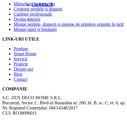
Măsurători la domiciliu
CONTACT
Croitorie perdele și draperii
Curățare profesională
Design interior
Montaj perdele, draperii și sisteme de prindere oriunde în țară!
Montaj tapet și fototapet
LINK-URI UTILE
Produse
Smart Home
Servicii
Proiecte
Despre noi
Blog
Contact
COMPANIE
S.C. ZEN DECO HOME S.R.L.
București, Sector 2 , Blvd-ul Basarabia nr. 200, bl. B, sc. C, et. 6, ap.
Nr. Registrul Comerțului: J40/14348/2017
CUI: RO38096011