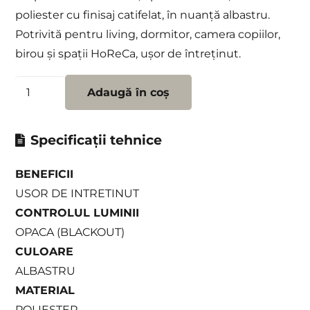
poliester cu finisaj catifelat, în nuanță albastru.
Potrivită pentru living, dormitor, camera copiilor,
birou și spații HoReCa, ușor de întreținut.
Cantitate
Adaugă în coș
Draperie
SHENELLE
Specificații tehnice
21
BENEFICII
USOR DE INTRETINUT
CONTROLUL LUMINII
OPACA (BLACKOUT)
CULOARE
ALBASTRU
MATERIAL
POLIESTER