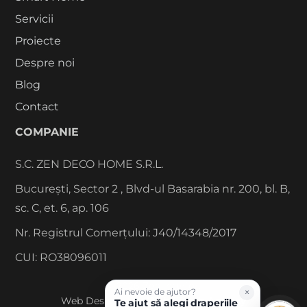
Servicii
Proiecte
Despre noi
Blog
Contact
COMPANIE
S.C. ZEN DECO HOME S.R.L.
București, Sector 2 , Blvd-ul Basarabia nr. 200, bl. B,
sc. C, et. 6, ap. 106
Nr. Registrul Comerțului: J40/14348/2017
CUI: RO38096011
©
2026
Zen Interior.
×
Ai nevoie de ajutor?
Web Design by
WebSketch Agency
Te ajut să alegi draperiile