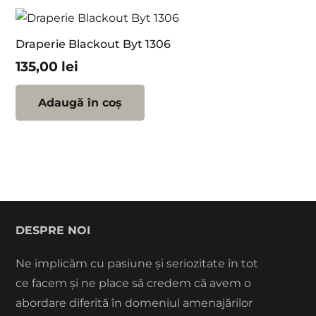
Draperie Blackout Byt 1306
135,00
lei
Adaugă în coș
DESPRE NOI
Ne implicăm cu pasiune și seriozitate în tot
ce facem și ne place să credem că avem o
abordare diferită în domeniul amenajărilor