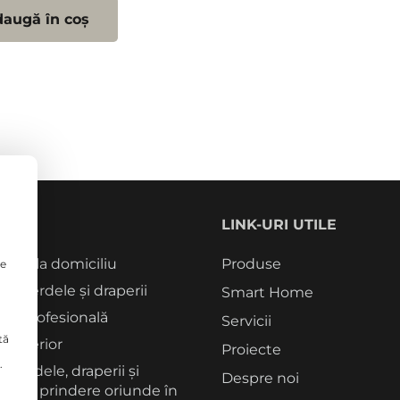
augă în coș
CII
LINK-URI UTILE
tori la domiciliu
Produse
le
rie perdele și draperii
Smart Home
re profesională
Servicii
tă
 interior
Proiecte
.
 perdele, draperii și
Despre noi
me de prindere oriunde în