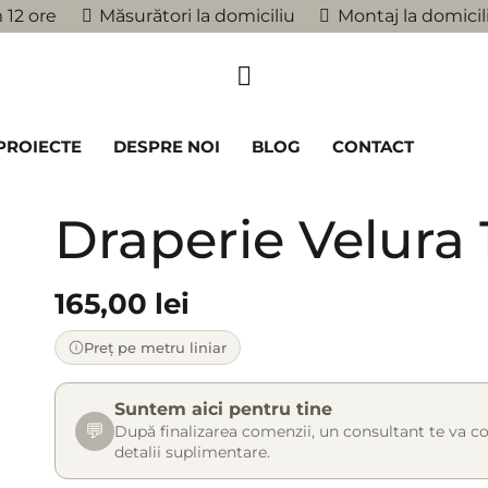
 12 ore
Măsurători la domiciliu
Montaj la domicil
PROIECTE
DESPRE NOI
BLOG
CONTACT
Draperie Velura 
165,00
lei
Preț pe metru liniar
Suntem aici pentru tine
💬
După finalizarea comenzii, un consultant te va co
detalii suplimentare.