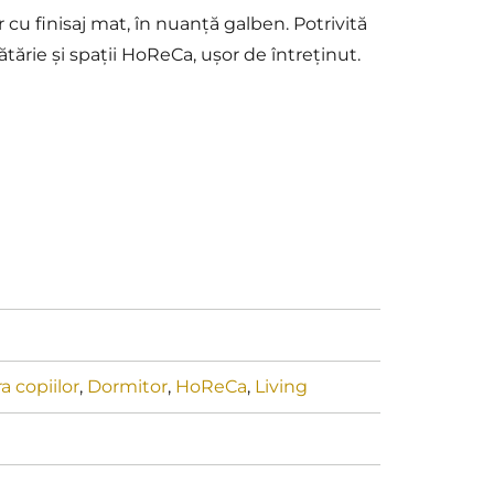
 cu finisaj mat, în nuanță galben. Potrivită
ătărie și spații HoReCa, ușor de întreținut.
 copiilor
,
Dormitor
,
HoReCa
,
Living