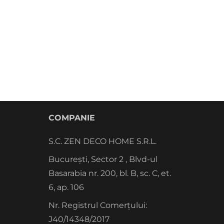
COMPANIE
S.C. ZEN DECO HOME S.R.L.
București, Sector 2 , Blvd-ul
Basarabia nr. 200, bl. B, sc. C, et.
6, ap. 106
Nr. Registrul Comerțului:
J40/14348/2017