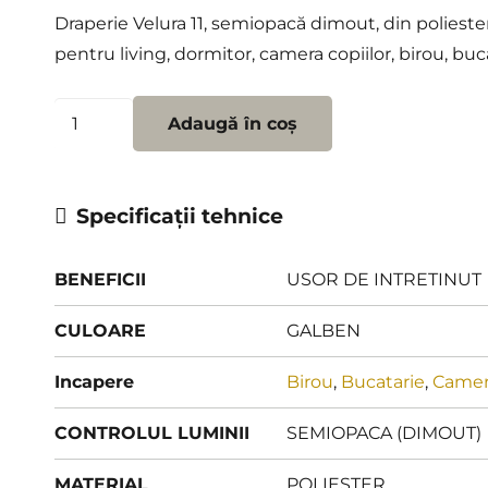
Draperie Velura 11, semiopacă dimout, din poliester
pentru living, dormitor, camera copiilor, birou, buc
Cantitate
Adaugă în coș
Draperie
Velura
11
Specificații tehnice
BENEFICII
USOR DE INTRETINUT
CULOARE
GALBEN
Incapere
Birou
,
Bucatarie
,
Camera
CONTROLUL LUMINII
SEMIOPACA (DIMOUT)
MATERIAL
POLIESTER