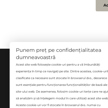
Ad
Punem preț pe confidențialitatea
dumneavoastră
DESPRE NOI
SERVI
Acest site web folosește cookie-uri pentru a vă îmbunătăți
Măsură
experiența în timp ce navigați pe site. Dintre acestea, cookie-uri
Ne implicăm cu pasiune și
clasificate ca necesare sunt stocate în browserul dvs., deoarece
Croito
seriozitate în tot ce facem și ne
sunt esențiale pentru funcționarea funcționalităților de bază ale
place să credem că avem o
Curăța
site-ului web. De asemenea, folosim cookie-uri terțe care ne aju
abordare diferită în domeniul
Design
să analizăm și să înțelegem modul în care utilizați acest site web
amenajărilor interioare.
Montaj
Aceste cookie-uri vor fi stocate în browserul dvs. numai cu
siste