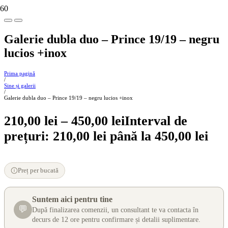
Galerie dubla duo – Prince 19/19 – negru
lucios +inox
Prima pagină
/
Sine și galerii
/
Galerie dubla duo – Prince 19/19 – negru lucios +inox
210,00
lei
–
450,00
lei
Interval de
prețuri: 210,00 lei până la 450,00 lei
Preț per bucată
Suntem aici pentru tine
💬
După finalizarea comenzii, un consultant te va contacta în
decurs de 12 ore pentru confirmare și detalii suplimentare.