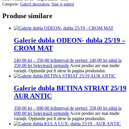
Categorie:
Galerii decorative
,
Sine și galerii
Produse similare
Galerie dubla ODEON- dubla 25/19 –
CROM MAT
240,00
lei
–
350,00
lei
Interval de prețuri: 240,00 lei până la
350,00 lei
Selectează opțiunile
Acest produs are mai multe
variații. Opțiunile pot fi alese în pagina produsului.
Galerie dubla BETINA STRIAT 25/19
AUR ANTIC
358,00
lei
–
690,00
lei
Interval de prețuri: 358,00 lei până la
690,00 lei
Selectează opțiunile
Acest produs are mai multe
variații. Opțiunile pot fi alese în pagina produsului.