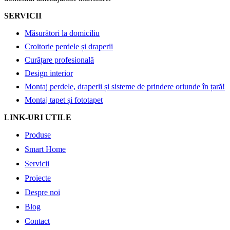
SERVICII
Măsurători la domiciliu
Croitorie perdele și draperii
Curățare profesională
Design interior
Montaj perdele, draperii și sisteme de prindere oriunde în țară!
Montaj tapet și fototapet
LINK-URI UTILE
Produse
Smart Home
Servicii
Proiecte
Despre noi
Blog
Contact