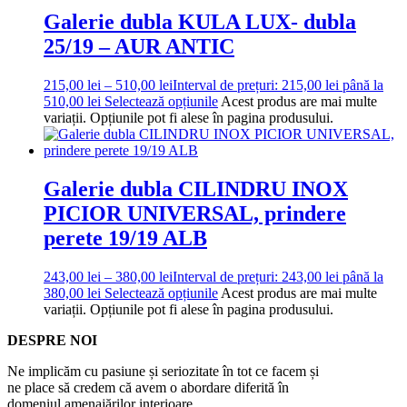
Galerie dubla KULA LUX- dubla
25/19 – AUR ANTIC
215,00
lei
–
510,00
lei
Interval de prețuri: 215,00 lei până la
510,00 lei
Selectează opțiunile
Acest produs are mai multe
variații. Opțiunile pot fi alese în pagina produsului.
Galerie dubla CILINDRU INOX
PICIOR UNIVERSAL, prindere
perete 19/19 ALB
243,00
lei
–
380,00
lei
Interval de prețuri: 243,00 lei până la
380,00 lei
Selectează opțiunile
Acest produs are mai multe
variații. Opțiunile pot fi alese în pagina produsului.
DESPRE NOI
Ne implicăm cu pasiune și seriozitate în tot ce facem și
ne place să credem că avem o abordare diferită în
domeniul amenajărilor interioare.