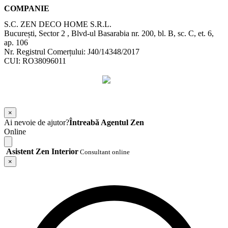
COMPANIE
S.C. ZEN DECO HOME S.R.L.
București, Sector 2 , Blvd-ul Basarabia nr. 200, bl. B, sc. C, et. 6,
ap. 106
Nr. Registrul Comerțului: J40/14348/2017
CUI: RO38096011
©
2026
Zen Interior.
Web Design by
WebSketch Agency
×
Ai nevoie de ajutor?
Întreabă Agentul Zen
Online
Asistent Zen Interior
Consultant online
×