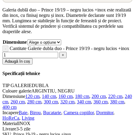
Galeria dublă duo – Prince 19/19 – negru lucios +inox este realizată
din inox, cu finisaj negru și inox. Diametrele declarate sunt 19/19
mm. Lungimea se stabilește în funcție de fereastră și de proiect.
Verifică sistemul de prindere și compatibilitatea cu perdelele sau
draperiile alese.
Dimensiune
Cantitate Galerie dubla duo - Prince 19/19 - negru lucios +inox
Adaugă în coș
Specificații tehnice
TIP GALERIE
DUBLA
Culoare galerie
ARGINTIU, NEGRU
Dimensiune
120 cm
,
140 cm
,
160 cm
,
180 cm
,
200 cm
,
220 cm
,
240
cm
,
260 cm
,
280 cm
,
300 cm
,
320 cm
,
340 cm
,
360 cm
,
380 cm
,
400 cm
Incapere
Baie
,
Birou
,
Bucatarie
,
Camera copiilor
,
Dormitor
,
HoReCa
,
Living
Material
INOX
Livrare
3-5 zile
SKU:
Prince 19-19 - negru lucios +inox