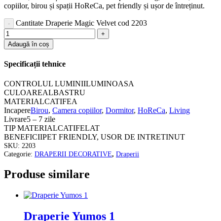
copiilor, birou și spații HoReCa, pet friendly și ușor de întreținut.
Cantitate Draperie Magic Velvet cod 2203
Adaugă în coș
Specificații tehnice
CONTROLUL LUMINII
LUMINOASA
CULOARE
ALBASTRU
MATERIAL
CATIFEA
Incapere
Birou
,
Camera copiilor
,
Dormitor
,
HoReCa
,
Living
Livrare
5 – 7 zile
TIP MATERIAL
CATIFELAT
BENEFICII
PET FRIENDLY, USOR DE INTRETINUT
SKU:
2203
Categorie:
DRAPERII DECORATIVE
,
Draperii
Produse similare
Draperie Yumos 1