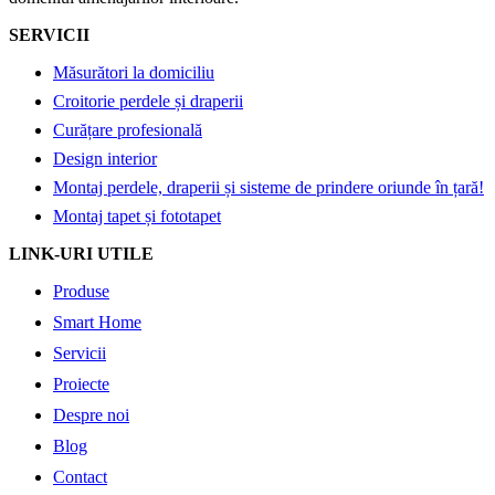
SERVICII
Măsurători la domiciliu
Croitorie perdele și draperii
Curățare profesională
Design interior
Montaj perdele, draperii și sisteme de prindere oriunde în țară!
Montaj tapet și fototapet
LINK-URI UTILE
Produse
Smart Home
Servicii
Proiecte
Despre noi
Blog
Contact