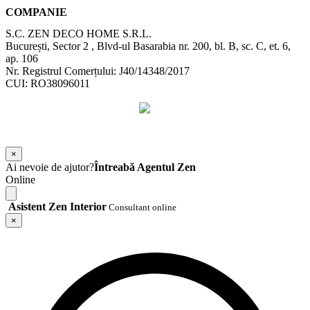
COMPANIE
S.C. ZEN DECO HOME S.R.L.
București, Sector 2 , Blvd-ul Basarabia nr. 200, bl. B, sc. C, et. 6,
ap. 106
Nr. Registrul Comerțului: J40/14348/2017
CUI: RO38096011
©
2026
Zen Interior.
Web Design by
WebSketch Agency
×
Ai nevoie de ajutor?
Întreabă Agentul Zen
Online
Asistent Zen Interior
Consultant online
×