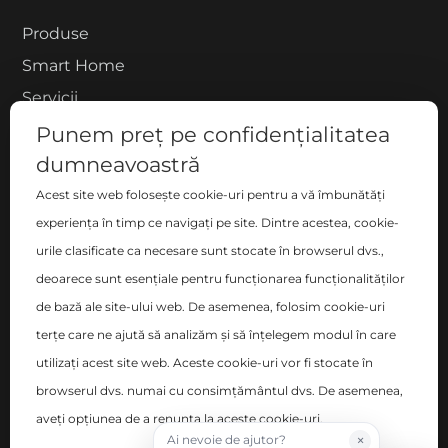
Produse
Smart Home
Servicii
Proiecte
Punem preț pe confidențialitatea
Despre noi
dumneavoastră
Blog
Acest site web folosește cookie-uri pentru a vă îmbunătăți
experiența în timp ce navigați pe site. Dintre acestea, cookie-
Contact
urile clasificate ca necesare sunt stocate în browserul dvs.,
COMPANIE
deoarece sunt esențiale pentru funcționarea funcționalităților
de bază ale site-ului web. De asemenea, folosim cookie-uri
S.C. ZEN DECO HOME S.R.L.
terțe care ne ajută să analizăm și să înțelegem modul în care
București, Sector 2 , Blvd-ul Basarabia nr. 200, bl. B,
utilizați acest site web. Aceste cookie-uri vor fi stocate în
sc. C, et. 6, ap. 106
browserul dvs. numai cu consimțământul dvs. De asemenea,
Nr. Registrul Comerțului: J40/14348/2017
aveți opțiunea de a renunța la aceste cookie-uri.
×
Ai nevoie de ajutor?
CUI: RO38096011