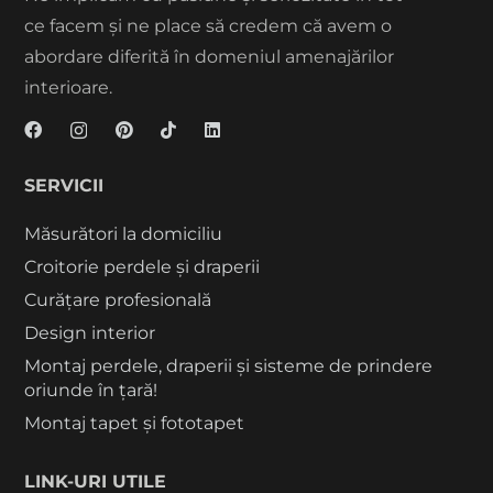
ce facem și ne place să credem că avem o
abordare diferită în domeniul amenajărilor
interioare.
SERVICII
Măsurători la domiciliu
Croitorie perdele și draperii
Curățare profesională
Design interior
Montaj perdele, draperii și sisteme de prindere
oriunde în țară!
Montaj tapet și fototapet
LINK-URI UTILE