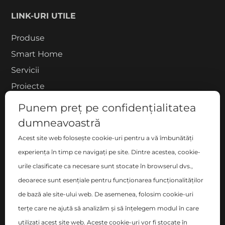
LINK-URI UTILE
Produse
Smart Home
Servicii
Proiecte
Despre noi
Punem preț pe confidențialitatea
Blog
dumneavoastră
Contact
Acest site web folosește cookie-uri pentru a vă îmbunătăți
COMPANIE
experiența în timp ce navigați pe site. Dintre acestea, cookie-
urile clasificate ca necesare sunt stocate în browserul dvs.,
S.C. ZEN DECO HOME S.R.L.
deoarece sunt esențiale pentru funcționarea funcționalităților
București, Sector 2 , Blvd-ul Basarabia nr. 200, bl. B,
de bază ale site-ului web. De asemenea, folosim cookie-uri
sc. C, et. 6, ap. 106
terțe care ne ajută să analizăm și să înțelegem modul în care
utilizați acest site web. Aceste cookie-uri vor fi stocate în