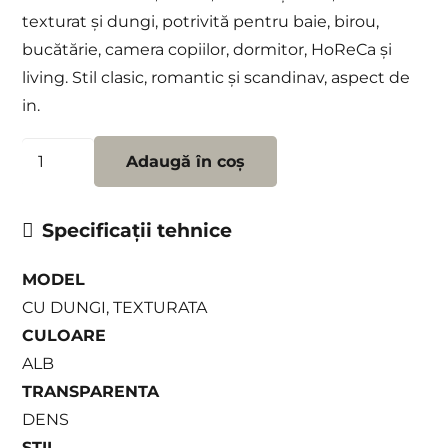
texturat și dungi, potrivită pentru baie, birou,
bucătărie, camera copiilor, dormitor, HoReCa și
living. Stil clasic, romantic și scandinav, aspect de
in.
Cantitate
Adaugă în coș
Perdea
CUBE
Specificații tehnice
06
MODEL
CU DUNGI, TEXTURATA
CULOARE
ALB
TRANSPARENTA
DENS
STIL