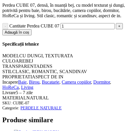
Perdea CUBE 07, densă, în nuanță bej, cu model texturat și dungi,
potrivită pentru baie, birou, bucătărie, camera copiilor, dormitor,
HoReCa și living. Stil clasic, romantic și scandinav, aspect de in.
Cantitate Perdea CUBE 07
Adaugă în coș
Specificații tehnice
MODEL
CU DUNGI, TEXTURATA
CULOARE
BEJ
TRANSPARENTA
DENS
STIL
CLASIC, ROMANTIC, SCANDINAV
PROPRIETATI
ASPECT DE IN
Incapere
Baie
,
Birou
,
Bucatarie
,
Camera copiilor
,
Dormitor
,
HoReCa
,
Living
Livrare
5 – 7 zile
MATERIAL
NATURAL
SKU:
CUBE-07
Categorie:
PERDELE NATURALE
Produse similare