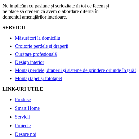
Ne implicăm cu pasiune și seriozitate în tot ce facem și
ne place să credem că avem o abordare diferită în
domeniul amenajărilor interioare.
SERVICII
Măsurători la domiciliu
Croitorie perdele și draperii
Curățare profesională
Design interior
Montaj perdele, draperii și sisteme de prindere oriunde în țară!
Montaj tapet și fototapet
LINK-URI UTILE
Produse
Smart Home
Servicii
Proiecte
Despre noi