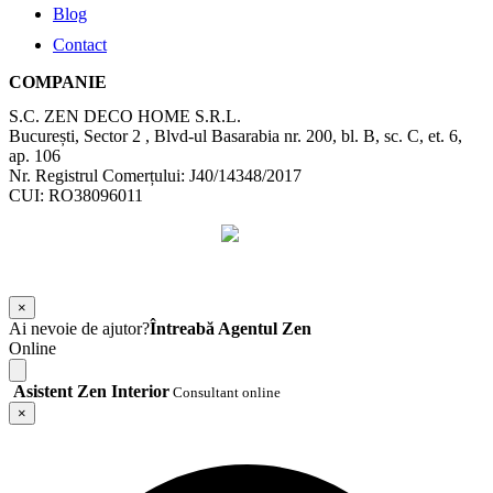
Blog
Contact
COMPANIE
S.C. ZEN DECO HOME S.R.L.
București, Sector 2 , Blvd-ul Basarabia nr. 200, bl. B, sc. C, et. 6,
ap. 106
Nr. Registrul Comerțului: J40/14348/2017
CUI: RO38096011
©
2026
Zen Interior.
Web Design by
WebSketch Agency
×
Ai nevoie de ajutor?
Întreabă Agentul Zen
Online
Asistent Zen Interior
Consultant online
×